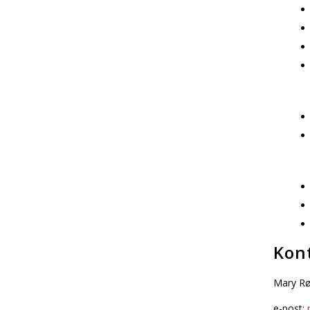
Kon
Mary R
e-post: