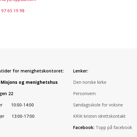
:
97 65 19 98
tider for menighetskontoret:
Lenker:
 Misjons og menighetshus
Den norske kirke
gen 22
Personvern
ger 10:00-14:00
Søndagsskole for voksne
ger 13:00-17:00
KRIK kristen idrettskontakt
Facebook:
Topp på facebook