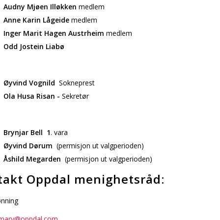
Audny Mjøen Illøkken
medlem
Anne Karin Lågeide
medlem
Inger Marit Hagen Austrheim
medlem
Odd Jostein Liabø
Øyvind Vognild
Sokneprest
Ola Husa Risan -
Sekretør
Brynjar Bell 1
. vara
Øyvind Dørum
(permisjon ut valgperioden)
Åshild Megarden
(permisjon ut valgperioden)
takt Oppdal menighetsråd:
ønning
mary@oppdal.com