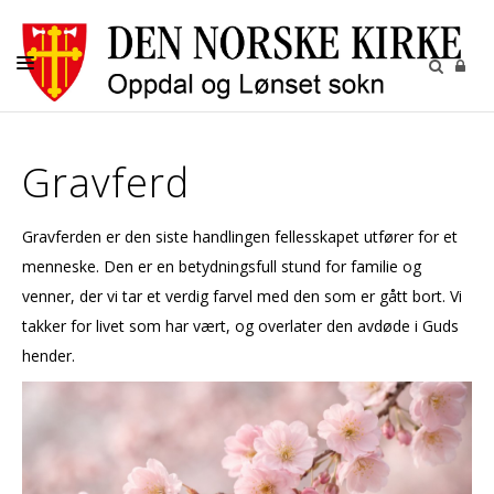
HJEM
Gravferd
KIRKELIGE HANDLINGER
GRAVPLASSENE
Gravferden er den siste handlingen fellesskapet utfører for et
BARN OG UNGDOM
menneske. Den er en betydningsfull stund for familie og
venner, der vi tar et verdig farvel med den som er gått bort. Vi
KIRKENE
takker for livet som har vært, og overlater den avdøde i Guds
KALENDER
hender.
MENIGHETEN
RÅD OG UTVALG
PILEGRIM